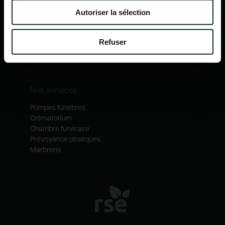
Nos mécénats
Autoriser la sélection
Nos services
Notre catalogue
Refuser
Contactez-nous
Nos métiers
Nos services
Pompes funèbres
Crématorium
Chambre funéraire
Prévoyance obsèques
Marbrerie