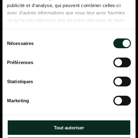
publicité et d'analyse, qui peuvent combiner celles-ci
avec d'autres informations que vous leur avez fournies
ou qu'ils ont collectées lors de votre utilisation de leurs
services.
Sélection
Nécessaires
du
consentement
Préférences
Statistiques
P.F.C.A Pompes Funèbres des Communes Associées
Marketing
Itinéraire
Navigation
Tout autoriser
Accueil
Qui sommes-nous ?