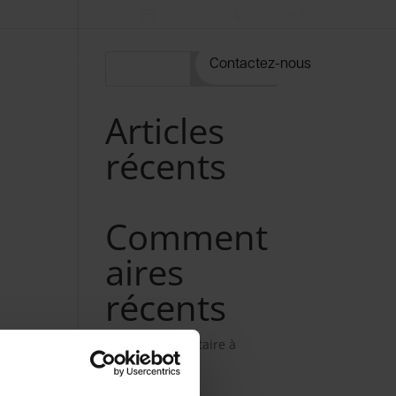
Nos métiers
02 98 34 18 00
rvices
Notre catalogue
Contactez-nous
Rechercher
Articles
récents
Comment
aires
récents
Aucun commentaire à
afficher.