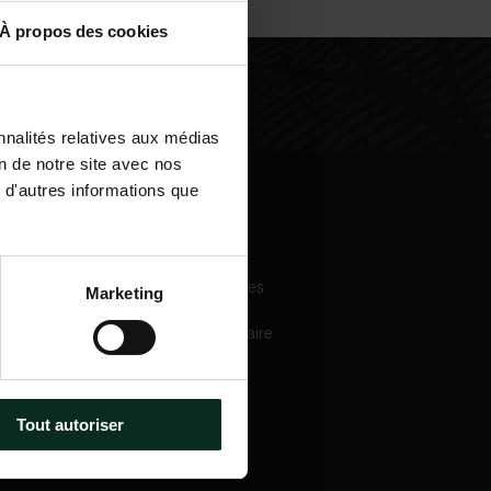
À propos des cookies
nnalités relatives aux médias
on de notre site avec nos
 d'autres informations que
igation
Nos services
eil
Pompes funèbres
Marketing
 sommes-nous
Crématorium
Chambre funéraire
 mécénats
Prévoyance
services
obsèques
e catalogue
Marbrerie
tactez-nous
Tout autoriser
métiers