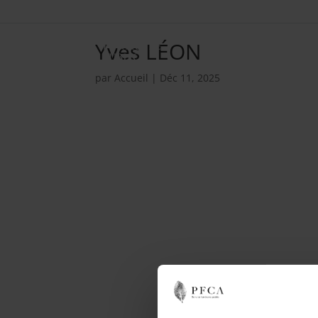
Yves LÉON
par
Accueil
|
Déc 11, 2025