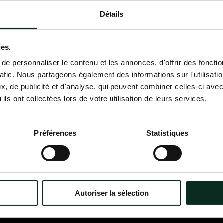
Détails
Contactez-nous
02 98 34 18 00
ies.
e personnaliser le contenu et les annonces, d'offrir des fonctio
rafic. Nous partageons également des informations sur l'utilisati
, de publicité et d'analyse, qui peuvent combiner celles-ci avec
ils ont collectées lors de votre utilisation de leurs services.
P.F.C.A Pompes Funèbres des
Nav
Communes Associées
Accu
Préférences
Statistiques
Qui
?
Itinéraire
Nos
Nos 
Notr
Con
Autoriser la sélection
Nos 