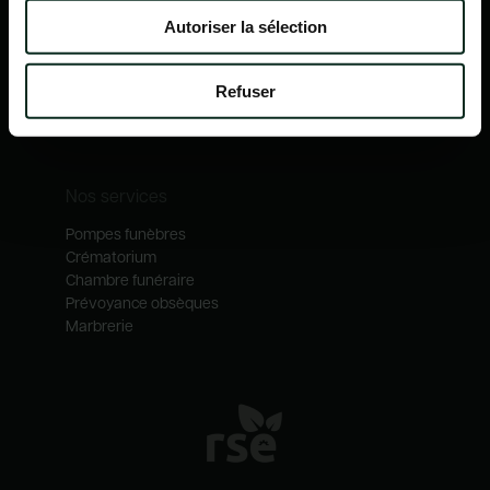
Nos mécénats
Autoriser la sélection
Nos services
Notre catalogue
Refuser
Contactez-nous
Nos métiers
Nos services
Pompes funèbres
Crématorium
Chambre funéraire
Prévoyance obsèques
Marbrerie