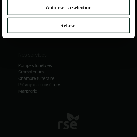
Nos mécénats
Autoriser la sélection
Nos services
Notre catalogue
Refuser
Contactez-nous
Nos métiers
Nos services
Pompes funèbres
Crématorium
Chambre funéraire
Prévoyance obsèques
Marbrerie