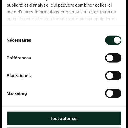
publicité et d'analyse, qui peuvent combiner celles-ci
avec d'autres informations que vous leur avez fournies
ou qu'ils ont collectées lors de votre utilisation de leurs
services.
Sélection
Nécessaires
du
consentement
Préférences
Statistiques
P.F.C.A Pompes Funèbres des Communes Associées
Marketing
Itinéraire
Navigation
Tout autoriser
Accueil
Qui sommes-nous ?