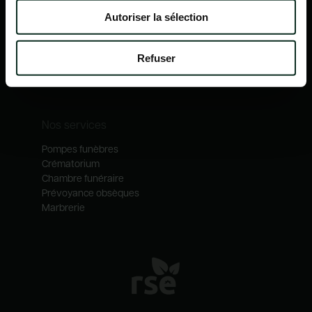
Nos mécénats
Autoriser la sélection
Nos services
Notre catalogue
Refuser
Contactez-nous
Nos métiers
Nos services
Pompes funèbres
Crématorium
Chambre funéraire
Prévoyance obsèques
Marbrerie