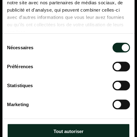
notre site avec nos partenaires de médias sociaux, de
publicité et d'analyse, qui peuvent combiner celles-ci
avec d'autres informations que vous leur avez fournies
ou qu'ils ont collectées lors de votre utilisation de leurs
services.
Sélection
Nécessaires
du
consentement
Préférences
Statistiques
P.F.C.A Pompes Funèbres des Communes Associées
Marketing
Itinéraire
Navigation
Tout autoriser