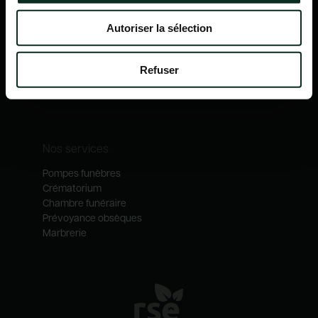
Accueil
Qui sommes-nous ?
Autoriser la sélection
Nos mécénats
Nos services
Notre catalogue
Refuser
Contactez-nous
Nos métiers
Nos services
Pompes funèbres
Crématorium
Chambre funéraire
Prévoyance obsèques
Marbrerie