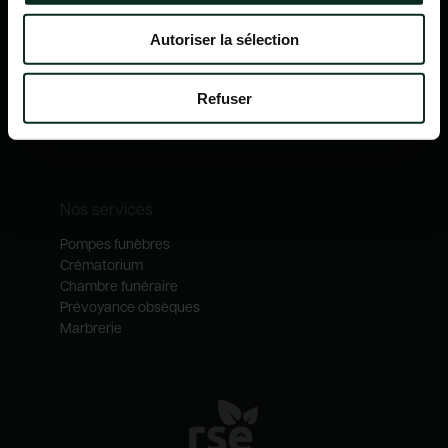
Accueil
Qui sommes-nous ?
Autoriser la sélection
Nos mécénats
Nos services
Notre catalogue
Refuser
Contactez-nous
Nos métiers
Nos services
Pompes funèbres
Crématorium
Chambre funéraire
Prévoyance obsèques
Marbrerie