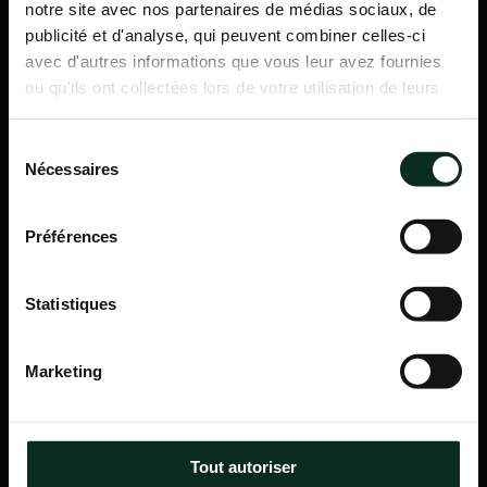
notre site avec nos partenaires de médias sociaux, de
publicité et d'analyse, qui peuvent combiner celles-ci
avec d'autres informations que vous leur avez fournies
ou qu'ils ont collectées lors de votre utilisation de leurs
services.
Sélection
Nécessaires
du
consentement
Préférences
Statistiques
P.F.C.A Pompes Funèbres des Communes Associées
Marketing
Itinéraire
Navigation
Tout autoriser