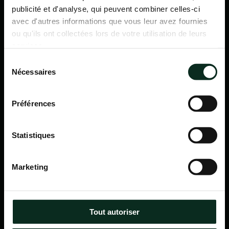
publicité et d'analyse, qui peuvent combiner celles-ci
avec d'autres informations que vous leur avez fournies
ou qu'ils ont collectées lors de votre utilisation de leurs
services.
Sélection
Nécessaires
du
consentement
Préférences
Statistiques
P.F.C.A Pompes Funèbres des Communes Associées
Marketing
Itinéraire
Navigation
Tout autoriser
Accueil
Qui sommes-nous ?