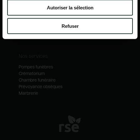
Nos mécénats
Autoriser la sélection
Nos services
Notre catalogue
Refuser
Contactez-nous
Nos métiers
Nos services
Pompes funèbres
Crématorium
Chambre funéraire
Prévoyance obsèques
Marbrerie