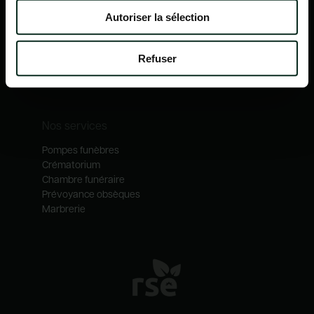
Nos mécénats
Autoriser la sélection
Nos services
Notre catalogue
Refuser
Contactez-nous
Nos métiers
Nos services
Pompes funèbres
Crématorium
Chambre funéraire
Prévoyance obsèques
Marbrerie