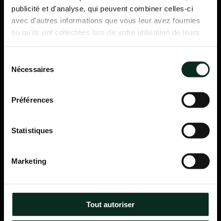
publicité et d'analyse, qui peuvent combiner celles-ci
avec d'autres informations que vous leur avez fournies
ou qu'ils ont collectées lors de votre utilisation de leurs
services.
Sélection
Nécessaires
du
consentement
Préférences
Statistiques
P.F.C.A Pompes Funèbres des Communes Associées
Marketing
Itinéraire
Navigation
Tout autoriser
Accueil
Qui sommes-nous ?