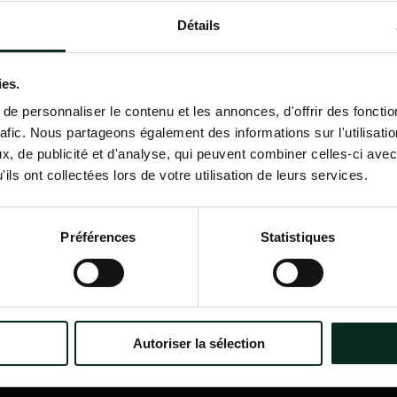
Détails
Contactez-nous
02 98 34 18 00
ies.
e personnaliser le contenu et les annonces, d'offrir des fonctio
rafic. Nous partageons également des informations sur l'utilisati
, de publicité et d'analyse, qui peuvent combiner celles-ci avec
ils ont collectées lors de votre utilisation de leurs services.
P.F.C.A Pompes Funèbres des
Nav
Communes Associées
Accu
Préférences
Statistiques
Qui
?
Itinéraire
Nos
Nos 
Notr
Con
Autoriser la sélection
Nos 