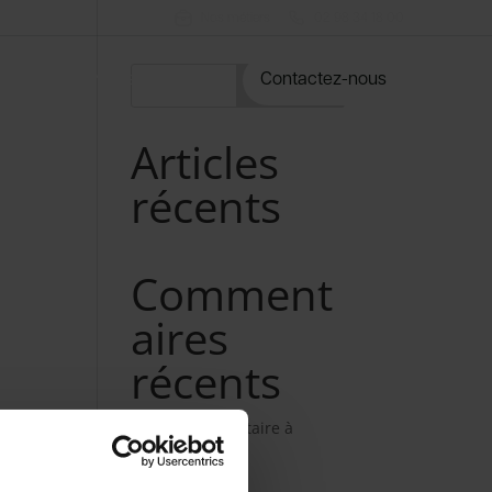
Nos métiers
02 98 34 18 00
rvices
Notre catalogue
Contactez-nous
Rechercher
Articles
récents
Comment
aires
récents
Aucun commentaire à
afficher.