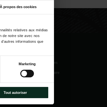
À propos des cookies
nnalités relatives aux médias
on de notre site avec nos
 d'autres informations que
igation
Nos services
eil
Pompes funèbres
Marketing
 sommes-nous
Crématorium
Chambre funéraire
 mécénats
Prévoyance
services
obsèques
e catalogue
Marbrerie
tactez-nous
Tout autoriser
métiers