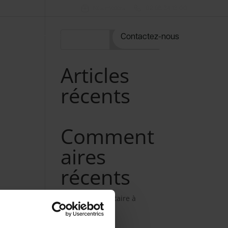
Nos métiers
02 98 34 18 00
rvices
Notre catalogue
Contactez-nous
Rechercher
Articles
récents
Comment
aires
récents
Aucun commentaire à
afficher.