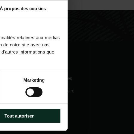
À propos des cookies
nnalités relatives aux médias
on de notre site avec nos
 d'autres informations que
igation
Nos services
eil
Pompes funèbres
Marketing
 sommes-nous
Crématorium
Chambre funéraire
 mécénats
Prévoyance
services
obsèques
e catalogue
Marbrerie
tactez-nous
Tout autoriser
métiers