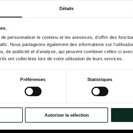
Détails
Contactez-nous
02 98 34 18 00
ies.
e personnaliser le contenu et les annonces, d'offrir des fonctio
rafic. Nous partageons également des informations sur l'utilisati
, de publicité et d'analyse, qui peuvent combiner celles-ci avec
ils ont collectées lors de votre utilisation de leurs services.
P.F.C.A Pompes Funèbres des
Nav
Communes Associées
Accu
Préférences
Statistiques
Qui
?
Itinéraire
Nos
Nos 
Notr
Con
Autoriser la sélection
Nos 