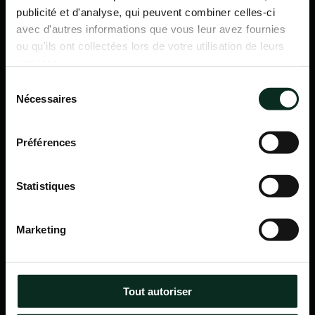
publicité et d'analyse, qui peuvent combiner celles-ci
avec d'autres informations que vous leur avez fournies
ou qu'ils ont collectées lors de votre utilisation de leurs
services.
Sélection
Nécessaires
du
consentement
Préférences
Statistiques
P.F.C.A Pompes Funèbres des Communes Associées
Marketing
Itinéraire
Navigation
Tout autoriser
Accueil
Qui sommes-nous ?