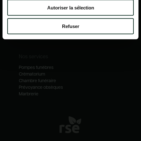
Nos mécénats
Autoriser la sélection
Nos services
Notre catalogue
Refuser
Contactez-nous
Nos métiers
Nos services
Pompes funèbres
Crématorium
Chambre funéraire
Prévoyance obsèques
Marbrerie