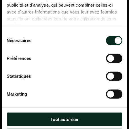
publicité et d'analyse, qui peuvent combiner celles-ci
avec d'autres informations que vous leur avez fournies
ou qu'ils ont collectées lors de votre utilisation de leurs
services.
Sélection
Nécessaires
du
consentement
Préférences
Statistiques
P.F.C.A Pompes Funèbres des Communes Associées
Marketing
Itinéraire
Navigation
Tout autoriser
Accueil
Qui sommes-nous ?