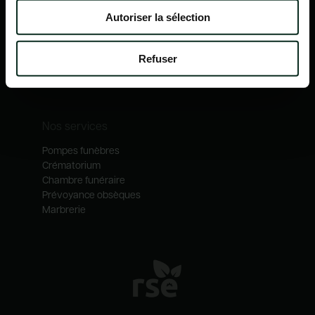
Nos mécénats
Autoriser la sélection
Nos services
Notre catalogue
Refuser
Contactez-nous
Nos métiers
Nos services
Pompes funèbres
Crématorium
Chambre funéraire
Prévoyance obsèques
Marbrerie