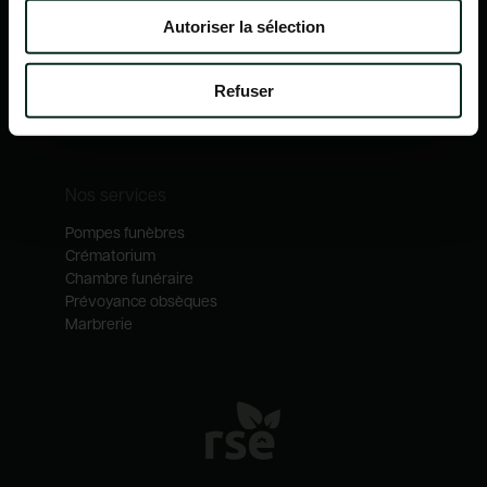
Nos mécénats
Autoriser la sélection
Nos services
Notre catalogue
Refuser
Contactez-nous
Nos métiers
Nos services
Pompes funèbres
Crématorium
Chambre funéraire
Prévoyance obsèques
Marbrerie