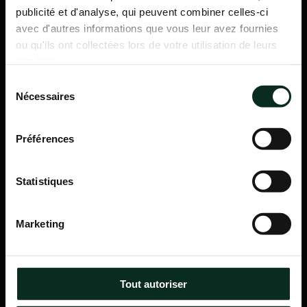
publicité et d'analyse, qui peuvent combiner celles-ci
avec d'autres informations que vous leur avez fournies
ou qu'ils ont collectées lors de votre utilisation de leurs
services.
Sélection
Nécessaires
du
consentement
Préférences
Statistiques
P.F.C.A Pompes Funèbres des Communes Associées
Marketing
Itinéraire
Navigation
Tout autoriser
Accueil
Qui sommes-nous ?