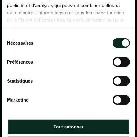
publicité et d'analyse, qui peuvent combiner celles-ci
avec d'autres informations que vous leur avez fournies
ou qu'ils ont collectées lors de votre utilisation de leurs
services.
Sélection
Nécessaires
du
consentement
Préférences
Statistiques
P.F.C.A Pompes Funèbres des Communes Associées
Marketing
Itinéraire
Navigation
Tout autoriser
Accueil
Qui sommes-nous ?