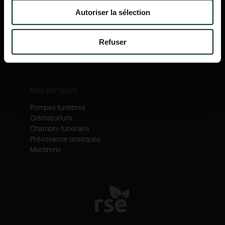
Nos mécénats
Autoriser la sélection
Nos services
Notre catalogue
Refuser
Contactez-nous
Nos métiers
Nos services
Pompes funèbres
Crématorium
Chambre funéraire
Prévoyance obsèques
Marbrerie