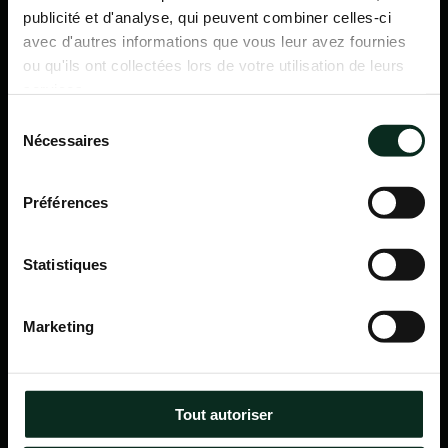
publicité et d'analyse, qui peuvent combiner celles-ci
avec d'autres informations que vous leur avez fournies
ou qu'ils ont collectées lors de votre utilisation de leurs
services.
Sélection
Nécessaires
du
consentement
Préférences
Statistiques
P.F.C.A Pompes Funèbres des Communes Associées
Marketing
Itinéraire
Navigation
Tout autoriser
Accueil
Qui sommes-nous ?