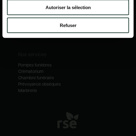
Nos mécénats
Autoriser la sélection
Nos services
Notre catalogue
Refuser
Contactez-nous
Nos métiers
Nos services
Pompes funèbres
Crématorium
Chambre funéraire
Prévoyance obsèques
Marbrerie