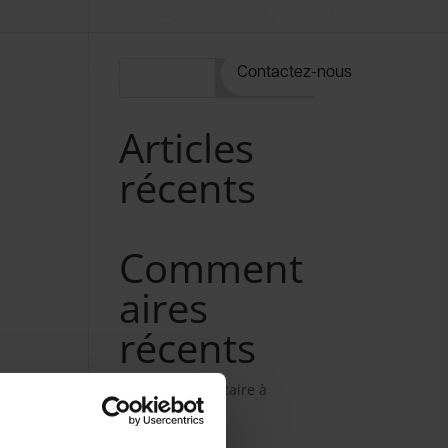
Nos métiers
02 98 34 18 00
rvices
Notre catalogue
Contactez-nous
Rechercher
Articles
récents
Comment
aires
récents
Aucun commentaire à
afficher.