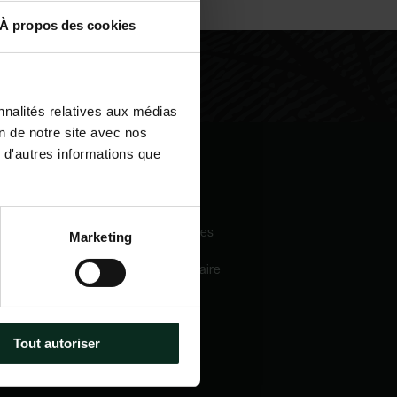
À propos des cookies
nnalités relatives aux médias
on de notre site avec nos
 d'autres informations que
igation
Nos services
eil
Pompes funèbres
Marketing
 sommes-nous
Crématorium
Chambre funéraire
 mécénats
Prévoyance
services
obsèques
e catalogue
Marbrerie
tactez-nous
Tout autoriser
métiers