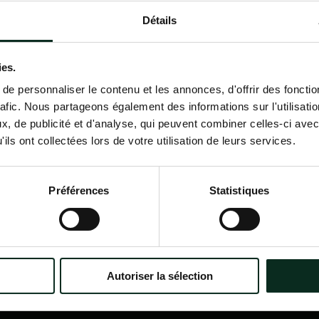
Détails
Contactez-nous
02 98 34 18 00
ies.
e personnaliser le contenu et les annonces, d'offrir des fonctio
rafic. Nous partageons également des informations sur l'utilisati
, de publicité et d'analyse, qui peuvent combiner celles-ci avec
ils ont collectées lors de votre utilisation de leurs services.
P.F.C.A Pompes Funèbres des
Nav
Communes Associées
Accu
Préférences
Statistiques
Qui
?
Itinéraire
Nos
Nos 
Notr
Con
Autoriser la sélection
Nos 