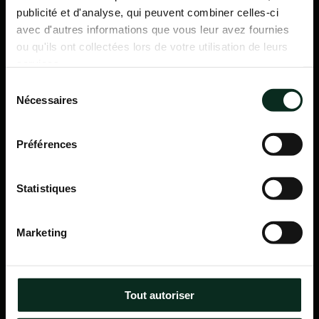
publicité et d'analyse, qui peuvent combiner celles-ci
avec d'autres informations que vous leur avez fournies
ou qu'ils ont collectées lors de votre utilisation de leurs
services.
Sélection
Nécessaires
du
consentement
Préférences
Statistiques
P.F.C.A Pompes Funèbres des Communes Associées
Marketing
Itinéraire
Navigation
Tout autoriser
Accueil
Qui sommes-nous ?