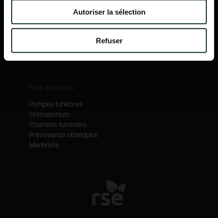
Nos mécénats
Autoriser la sélection
Nos services
Notre catalogue
Refuser
Contactez-nous
Nos métiers
Nos services
Pompes funèbres
Crématorium
Chambre funéraire
Prévoyance obsèques
Marbrerie