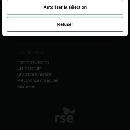
Nos mécénats
Autoriser la sélection
Nos services
Notre catalogue
Refuser
Contactez-nous
Nos métiers
Nos services
Pompes funèbres
Crématorium
Chambre funéraire
Prévoyance obsèques
Marbrerie