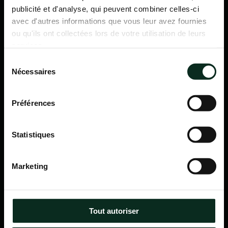
publicité et d'analyse, qui peuvent combiner celles-ci
avec d'autres informations que vous leur avez fournies
ou qu'ils ont collectées lors de votre utilisation de leurs
services.
Sélection
Nécessaires
du
consentement
Préférences
Statistiques
P.F.C.A Pompes Funèbres des Communes Associées
Marketing
Itinéraire
Navigation
Tout autoriser
Accueil
Qui sommes-nous ?