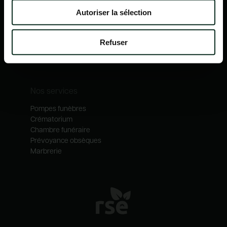
Nos mécénats
Autoriser la sélection
Nos services
Notre catalogue
Refuser
Contactez-nous
Nos métiers
Nos services
Pompes funèbres
Crématorium
Chambre funéraire
Prévoyance obsèques
Marbrerie