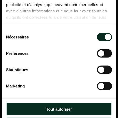
publicité et d'analyse, qui peuvent combiner celles-ci
avec d'autres informations que vous leur avez fournies
ou qu'ils ont collectées lors de votre utilisation de leurs
services.
Sélection
Nécessaires
du
consentement
Préférences
Statistiques
P.F.C.A Pompes Funèbres des Communes Associées
Marketing
Itinéraire
Navigation
Tout autoriser
Accueil
Qui sommes-nous ?