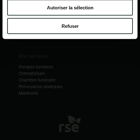
Nos mécénats
Autoriser la sélection
Nos services
Notre catalogue
Refuser
Contactez-nous
Nos métiers
Nos services
Pompes funèbres
Crématorium
Chambre funéraire
Prévoyance obsèques
Marbrerie