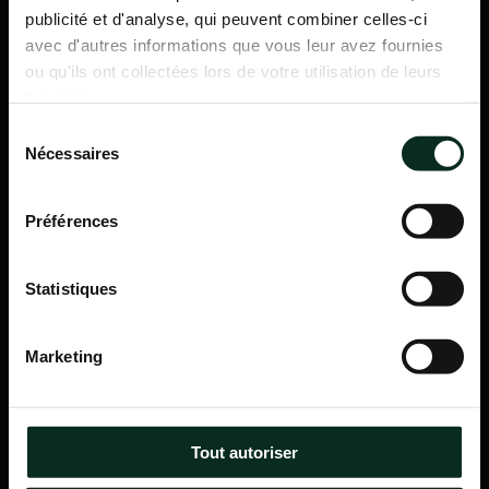
publicité et d'analyse, qui peuvent combiner celles-ci
avec d'autres informations que vous leur avez fournies
ou qu'ils ont collectées lors de votre utilisation de leurs
services.
Sélection
Nécessaires
du
consentement
Préférences
Statistiques
P.F.C.A Pompes Funèbres des Communes Associées
Marketing
Itinéraire
Navigation
Tout autoriser
Accueil
Qui sommes-nous ?