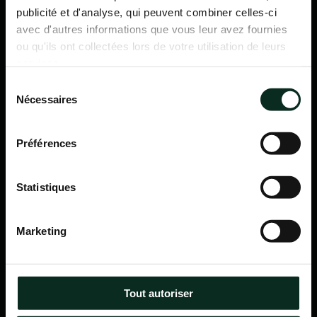
publicité et d'analyse, qui peuvent combiner celles-ci
avec d'autres informations que vous leur avez fournies
ou qu'ils ont collectées lors de votre utilisation de leurs
services.
Sélection
Nécessaires
du
consentement
Préférences
Statistiques
P.F.C.A Pompes Funèbres des Communes Associées
Marketing
Itinéraire
Navigation
Tout autoriser
Accueil
Qui sommes-nous ?