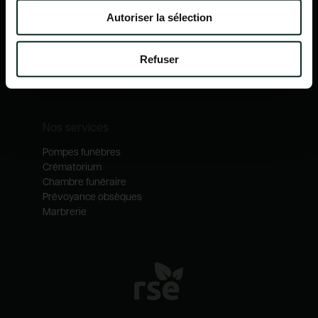
Nos mécénats
Autoriser la sélection
Nos services
Notre catalogue
Refuser
Contactez-nous
Nos métiers
Nos services
Pompes funèbres
Crématorium
Chambre funéraire
Prévoyance obsèques
Marbrerie