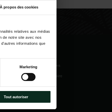
À propos des cookies
nnalités relatives aux médias
on de notre site avec nos
 d'autres informations que
igation
Nos services
eil
Pompes funèbres
Marketing
 sommes-nous
Crématorium
Chambre funéraire
 mécénats
Prévoyance
services
obsèques
e catalogue
Marbrerie
tactez-nous
Tout autoriser
métiers