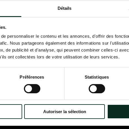
Détails
Contactez-nous
02 98 34 18 00
ies.
e personnaliser le contenu et les annonces, d'offrir des fonctio
rafic. Nous partageons également des informations sur l'utilisati
, de publicité et d'analyse, qui peuvent combiner celles-ci avec
ils ont collectées lors de votre utilisation de leurs services.
P.F.C.A Pompes Funèbres des
Nav
Communes Associées
Accu
Préférences
Statistiques
Qui
?
Itinéraire
Nos
Nos 
Notr
Con
Autoriser la sélection
Nos 