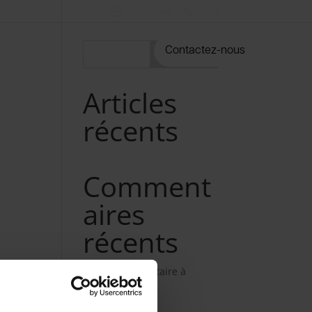
Nos métiers
02 98 34 18 00
rvices
Notre catalogue
Contactez-nous
Rechercher
Articles
récents
Comment
aires
récents
Aucun commentaire à
afficher.