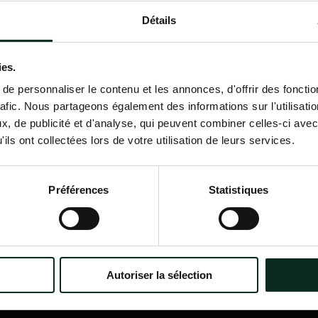
Détails
Contactez-nous
02 98 34 18 00
ies.
e personnaliser le contenu et les annonces, d'offrir des fonctio
rafic. Nous partageons également des informations sur l'utilisati
, de publicité et d'analyse, qui peuvent combiner celles-ci avec
ils ont collectées lors de votre utilisation de leurs services.
P.F.C.A Pompes Funèbres des
Nav
Communes Associées
Accu
Préférences
Statistiques
Qui
?
Itinéraire
Nos
Nos 
Notr
Con
Autoriser la sélection
Nos 