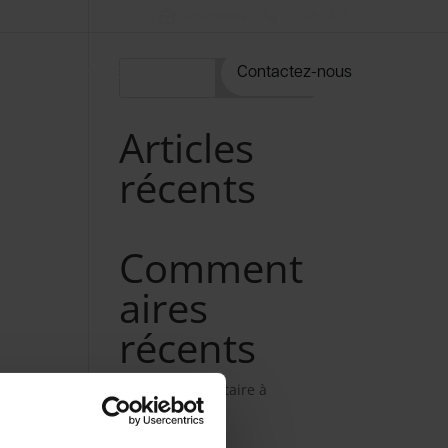
Nos métiers
02 98 34 18 00
rvices
Notre catalogue
Contactez-nous
Rechercher
Articles
récents
Comment
aires
récents
Aucun commentaire à
afficher.