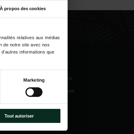
À propos des cookies
nnalités relatives aux médias
on de notre site avec nos
 d'autres informations que
igation
Nos services
eil
Pompes funèbres
Marketing
 sommes-nous
Crématorium
Chambre funéraire
 mécénats
Prévoyance
services
obsèques
e catalogue
Marbrerie
tactez-nous
Tout autoriser
métiers