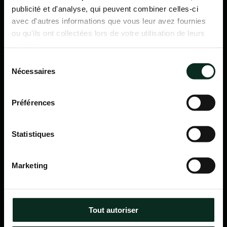
publicité et d'analyse, qui peuvent combiner celles-ci
avec d'autres informations que vous leur avez fournies
ou qu'ils ont collectées lors de votre utilisation de leurs
services.
Sélection
Nécessaires
du
consentement
Préférences
Statistiques
P.F.C.A Pompes Funèbres des Communes Associées
Marketing
Itinéraire
Navigation
Tout autoriser
Accueil
Qui sommes-nous ?