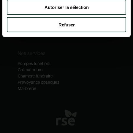
Nos mécénats
Autoriser la sélection
Nos services
Notre catalogue
Refuser
Contactez-nous
Nos métiers
Nos services
Pompes funèbres
Crématorium
Chambre funéraire
Prévoyance obsèques
Marbrerie