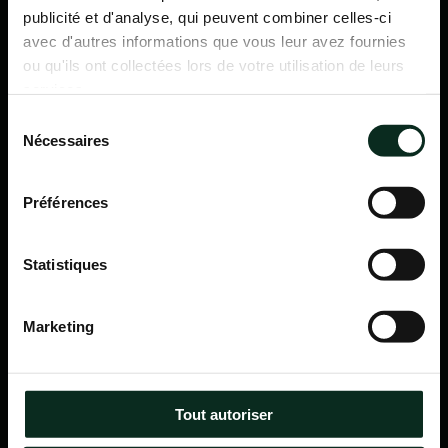
publicité et d'analyse, qui peuvent combiner celles-ci
avec d'autres informations que vous leur avez fournies
ou qu'ils ont collectées lors de votre utilisation de leurs
services.
Sélection
Nécessaires
du
consentement
Préférences
Statistiques
P.F.C.A Pompes Funèbres des Communes Associées
Marketing
Itinéraire
Navigation
Tout autoriser
Accueil
Qui sommes-nous ?