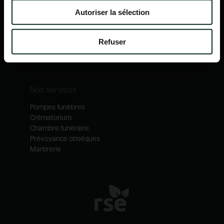
Nos mécénats
Autoriser la sélection
Nos services
Notre catalogue
Refuser
Contactez-nous
Nos métiers
Nos services
Pompes funèbres
Crématorium
Chambre funéraire
Prévoyance obsèques
Marbrerie