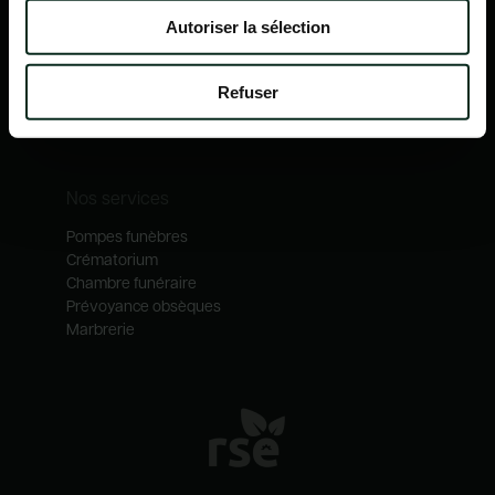
Nos mécénats
Autoriser la sélection
Nos services
Notre catalogue
Refuser
Contactez-nous
Nos métiers
Nos services
Pompes funèbres
Crématorium
Chambre funéraire
Prévoyance obsèques
Marbrerie