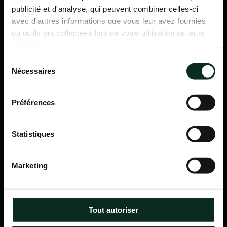
publicité et d'analyse, qui peuvent combiner celles-ci
avec d'autres informations que vous leur avez fournies
ou qu'ils ont collectées lors de votre utilisation de leurs
services.
Sélection
Nécessaires
du
consentement
Préférences
Statistiques
P.F.C.A Pompes Funèbres des Communes Associées
Marketing
Itinéraire
Navigation
Tout autoriser
Accueil
Qui sommes-nous ?