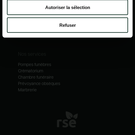
Nos mécénats
Autoriser la sélection
Nos services
Notre catalogue
Refuser
Contactez-nous
Nos métiers
Nos services
Pompes funèbres
Crématorium
Chambre funéraire
Prévoyance obsèques
Marbrerie