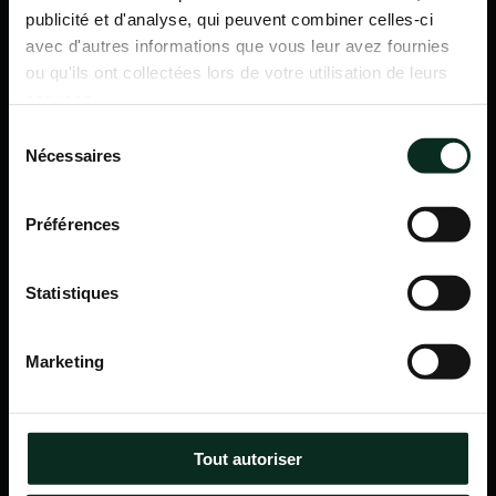
publicité et d'analyse, qui peuvent combiner celles-ci
avec d'autres informations que vous leur avez fournies
ou qu'ils ont collectées lors de votre utilisation de leurs
services.
Sélection
Nécessaires
du
consentement
Préférences
Statistiques
P.F.C.A Pompes Funèbres des Communes Associées
Marketing
Itinéraire
Navigation
Tout autoriser
Accueil
Qui sommes-nous ?