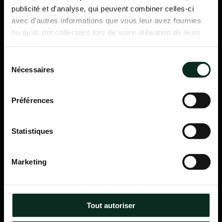
publicité et d'analyse, qui peuvent combiner celles-ci
avec d'autres informations que vous leur avez fournies
ou qu'ils ont collectées lors de votre utilisation de leurs
services.
Sélection
Nécessaires
du
consentement
Préférences
Statistiques
P.F.C.A Pompes Funèbres des Communes Associées
Marketing
Itinéraire
Navigation
Tout autoriser
Accueil
Qui sommes-nous ?