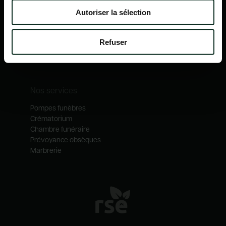
Nos mécénats
Autoriser la sélection
Nos services
Notre catalogue
Refuser
Contactez-nous
Nos métiers
Nos services
Pompes funèbres
Crématorium
Chambre funéraire
Prévoyance obsèques
Marbrerie