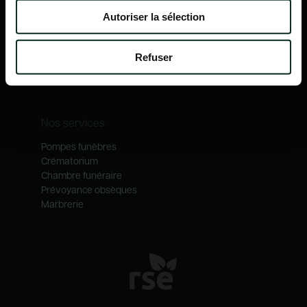
Nos mécénats
Autoriser la sélection
Nos services
Notre catalogue
Refuser
Contactez-nous
Nos métiers
Nos services
Pompes funèbres
Crématorium
Chambre funéraire
Prévoyance obsèques
Marbrerie