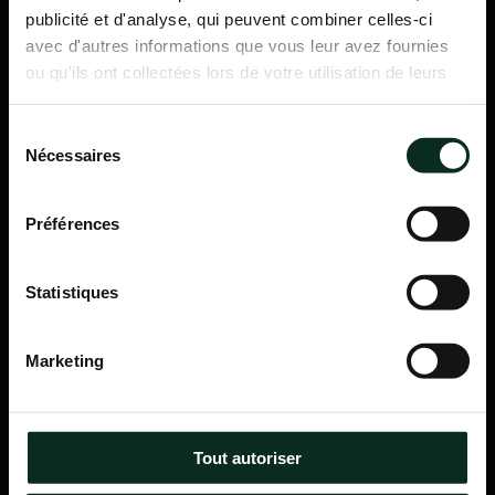
publicité et d'analyse, qui peuvent combiner celles-ci
avec d'autres informations que vous leur avez fournies
ou qu'ils ont collectées lors de votre utilisation de leurs
services.
Sélection
Nécessaires
du
consentement
Préférences
Statistiques
P.F.C.A Pompes Funèbres des Communes Associées
Marketing
Itinéraire
Navigation
Tout autoriser
Accueil
Qui sommes-nous ?