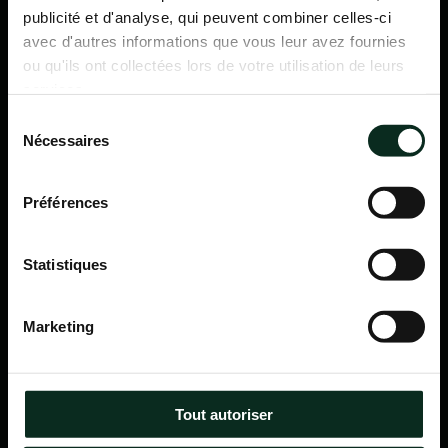
publicité et d'analyse, qui peuvent combiner celles-ci
avec d'autres informations que vous leur avez fournies
ou qu'ils ont collectées lors de votre utilisation de leurs
services.
Sélection
Nécessaires
du
consentement
Préférences
Statistiques
P.F.C.A Pompes Funèbres des Communes Associées
Marketing
Itinéraire
Navigation
Tout autoriser
Accueil
Qui sommes-nous ?