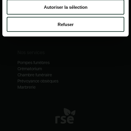
Nos mécénats
Autoriser la sélection
Nos services
Notre catalogue
Refuser
Contactez-nous
Nos métiers
Nos services
Pompes funèbres
Crématorium
Chambre funéraire
Prévoyance obsèques
Marbrerie