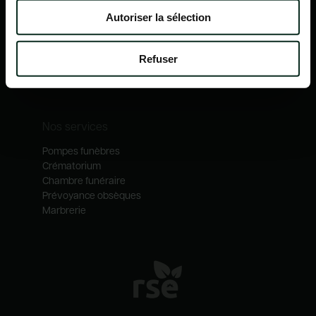
Nos mécénats
Autoriser la sélection
Nos services
Notre catalogue
Refuser
Contactez-nous
Nos métiers
Nos services
Pompes funèbres
Crématorium
Chambre funéraire
Prévoyance obsèques
Marbrerie