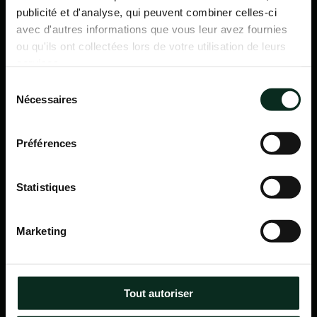
publicité et d'analyse, qui peuvent combiner celles-ci
avec d'autres informations que vous leur avez fournies
ou qu'ils ont collectées lors de votre utilisation de leurs
services.
Sélection
Nécessaires
du
consentement
Préférences
Statistiques
P.F.C.A Pompes Funèbres des Communes Associées
Marketing
Itinéraire
Navigation
Tout autoriser
Accueil
Qui sommes-nous ?