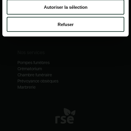
Nos mécénats
Autoriser la sélection
Nos services
Notre catalogue
Refuser
Contactez-nous
Nos métiers
Nos services
Pompes funèbres
Crématorium
Chambre funéraire
Prévoyance obsèques
Marbrerie