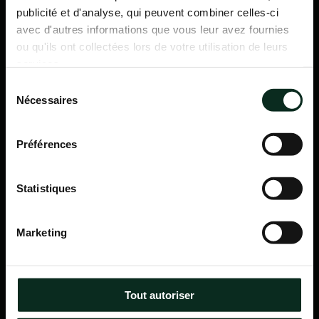
publicité et d'analyse, qui peuvent combiner celles-ci
avec d'autres informations que vous leur avez fournies
ou qu'ils ont collectées lors de votre utilisation de leurs
services.
Sélection
Nécessaires
du
consentement
Préférences
Statistiques
P.F.C.A Pompes Funèbres des Communes Associées
Marketing
Itinéraire
Navigation
Tout autoriser
Accueil
Qui sommes-nous ?