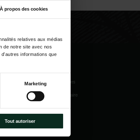
À propos des cookies
nnalités relatives aux médias
on de notre site avec nos
 d'autres informations que
igation
Nos services
eil
Pompes funèbres
Marketing
 sommes-nous
Crématorium
Chambre funéraire
 mécénats
Prévoyance
services
obsèques
e catalogue
Marbrerie
tactez-nous
Tout autoriser
métiers