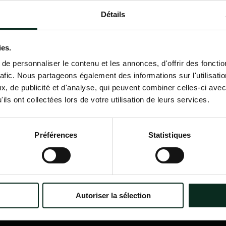
Détails
Contactez-nous
02 98 34 18 00
ies.
e personnaliser le contenu et les annonces, d'offrir des fonctio
rafic. Nous partageons également des informations sur l'utilisati
, de publicité et d'analyse, qui peuvent combiner celles-ci avec
ils ont collectées lors de votre utilisation de leurs services.
P.F.C.A Pompes Funèbres des
Nav
Communes Associées
Accu
Préférences
Statistiques
Qui
?
Itinéraire
Nos
Nos 
Notr
Con
Autoriser la sélection
Nos 