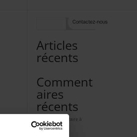
Nos métiers
02 98 34 18 00
rvices
Notre catalogue
Contactez-nous
Rechercher
Articles
récents
Comment
aires
récents
Aucun commentaire à
afficher.