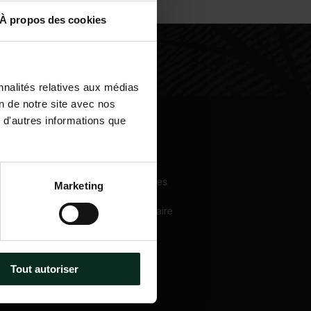
À propos des cookies
nnalités relatives aux médias
on de notre site avec nos
 d'autres informations que
igation
Nos services
eil
Pompes funèbres
Marketing
 sommes-nous
Crématorium
Chambre funéraire
 mécénats
Prévoyance
services
obsèques
e catalogue
Marbrerie
tactez-nous
Tout autoriser
métiers