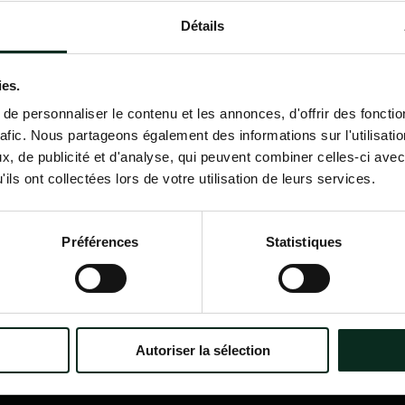
Détails
Contactez-nous
02 98 34 18 00
ies.
e personnaliser le contenu et les annonces, d'offrir des fonctio
rafic. Nous partageons également des informations sur l'utilisati
, de publicité et d'analyse, qui peuvent combiner celles-ci avec
ils ont collectées lors de votre utilisation de leurs services.
P.F.C.A Pompes Funèbres des
Nav
Communes Associées
Accu
Préférences
Statistiques
Qui
?
Itinéraire
Nos
Nos 
Notr
Con
Autoriser la sélection
Nos 