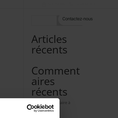
Nos métiers
02 98 34 18 00
rvices
Notre catalogue
Contactez-nous
Rechercher
Articles
récents
Comment
aires
récents
Aucun commentaire à
afficher.