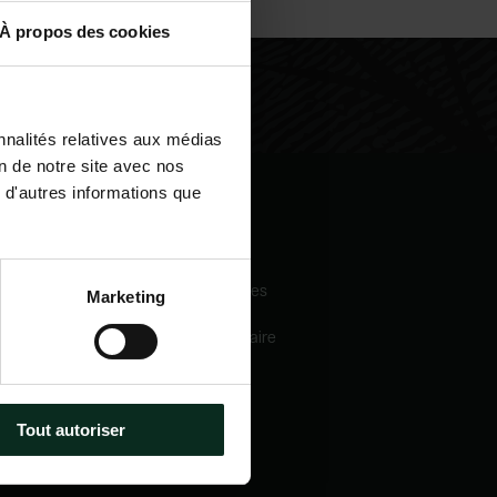
À propos des cookies
nnalités relatives aux médias
on de notre site avec nos
 d'autres informations que
igation
Nos services
eil
Pompes funèbres
Marketing
 sommes-nous
Crématorium
Chambre funéraire
 mécénats
Prévoyance
services
obsèques
e catalogue
Marbrerie
tactez-nous
Tout autoriser
métiers