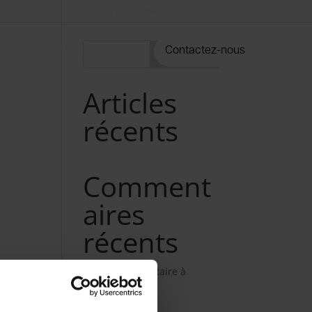
Nos métiers
02 98 34 18 00
rvices
Notre catalogue
Contactez-nous
Rechercher
Articles
récents
Comment
aires
récents
Aucun commentaire à
afficher.