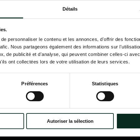
Détails
Contactez-nous
02 98 34 18 00
ies.
e personnaliser le contenu et les annonces, d'offrir des fonctio
rafic. Nous partageons également des informations sur l'utilisati
, de publicité et d'analyse, qui peuvent combiner celles-ci avec
ils ont collectées lors de votre utilisation de leurs services.
P.F.C.A Pompes Funèbres des
Nav
Communes Associées
Accu
Préférences
Statistiques
Qui
?
Itinéraire
Nos
Nos 
Notr
Con
Autoriser la sélection
Nos 