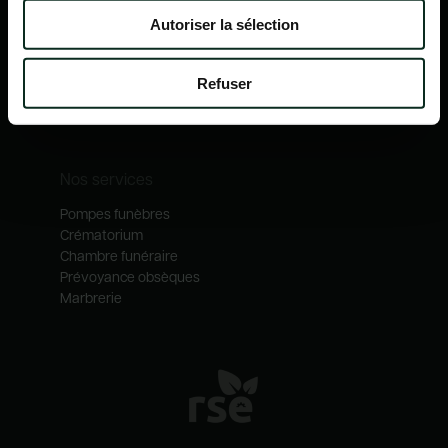
Nos mécénats
Autoriser la sélection
Nos services
Notre catalogue
Refuser
Contactez-nous
Nos métiers
Nos services
Pompes funèbres
Crématorium
Chambre funéraire
Prévoyance obsèques
Marbrerie