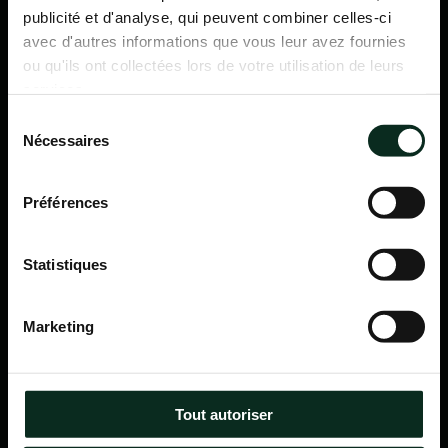
publicité et d'analyse, qui peuvent combiner celles-ci
avec d'autres informations que vous leur avez fournies
ou qu'ils ont collectées lors de votre utilisation de leurs
services.
Sélection
Nécessaires
du
consentement
Préférences
Statistiques
P.F.C.A Pompes Funèbres des Communes Associées
Marketing
Itinéraire
Navigation
Tout autoriser
Accueil
Qui sommes-nous ?