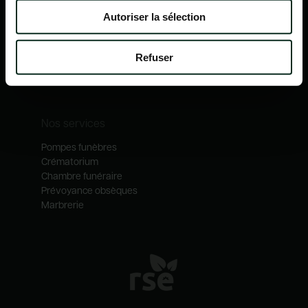
Nos mécénats
Autoriser la sélection
Nos services
Notre catalogue
Refuser
Contactez-nous
Nos métiers
Nos services
Pompes funèbres
Crématorium
Chambre funéraire
Prévoyance obsèques
Marbrerie