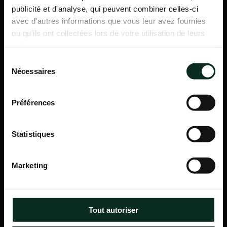
publicité et d'analyse, qui peuvent combiner celles-ci
avec d'autres informations que vous leur avez fournies
ou qu'ils ont collectées lors de votre utilisation de leurs
services.
Sélection
Nécessaires
du
consentement
Préférences
Statistiques
P.F.C.A Pompes Funèbres des Communes Associées
Marketing
Itinéraire
Navigation
Tout autoriser
Accueil
Qui sommes-nous ?