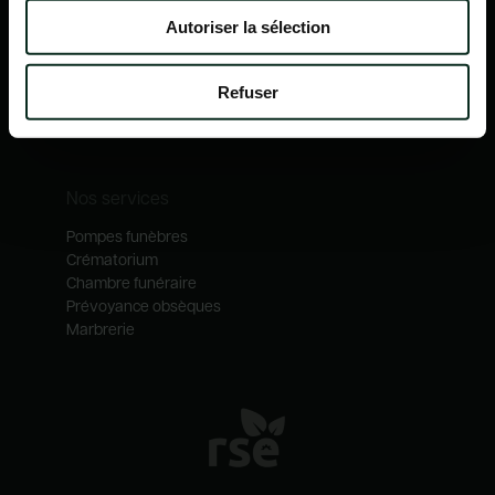
Nos mécénats
Autoriser la sélection
Nos services
Notre catalogue
Refuser
Contactez-nous
Nos métiers
Nos services
Pompes funèbres
Crématorium
Chambre funéraire
Prévoyance obsèques
Marbrerie