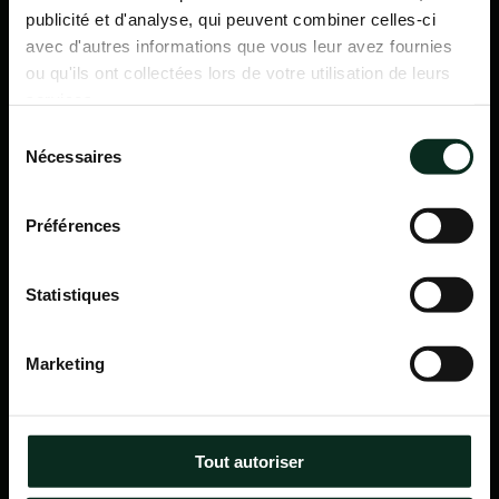
publicité et d'analyse, qui peuvent combiner celles-ci
avec d'autres informations que vous leur avez fournies
ou qu'ils ont collectées lors de votre utilisation de leurs
services.
Sélection
Nécessaires
du
consentement
Préférences
Statistiques
P.F.C.A Pompes Funèbres des Communes Associées
Marketing
Itinéraire
Navigation
Tout autoriser
Accueil
Qui sommes-nous ?