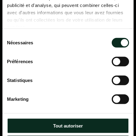
publicité et d'analyse, qui peuvent combiner celles-ci
avec d'autres informations que vous leur avez fournies
ou qu'ils ont collectées lors de votre utilisation de leurs
services.
Sélection
Nécessaires
du
consentement
Préférences
Statistiques
P.F.C.A Pompes Funèbres des Communes Associées
Marketing
Itinéraire
Navigation
Tout autoriser
Accueil
Qui sommes-nous ?