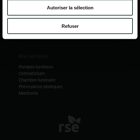
Nos mécénats
Autoriser la sélection
Nos services
Notre catalogue
Refuser
Contactez-nous
Nos métiers
Nos services
Pompes funèbres
Crématorium
Chambre funéraire
Prévoyance obsèques
Marbrerie