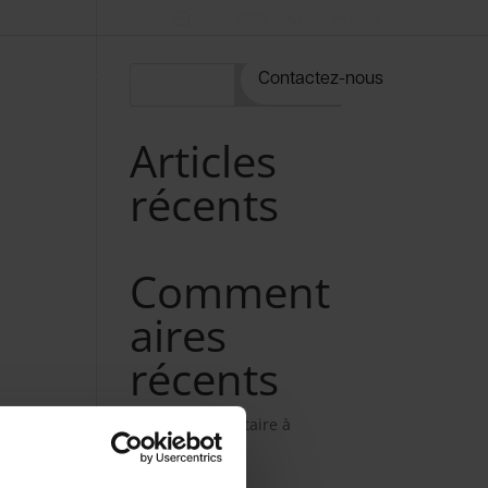
Nos métiers
02 98 34 18 00
rvices
Notre catalogue
Contactez-nous
Rechercher
Articles
récents
Comment
aires
récents
Aucun commentaire à
afficher.