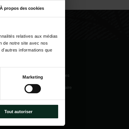
À propos des cookies
nnalités relatives aux médias
on de notre site avec nos
 d'autres informations que
igation
Nos services
eil
Pompes funèbres
Marketing
 sommes-nous
Crématorium
Chambre funéraire
 mécénats
Prévoyance
services
obsèques
e catalogue
Marbrerie
tactez-nous
Tout autoriser
métiers