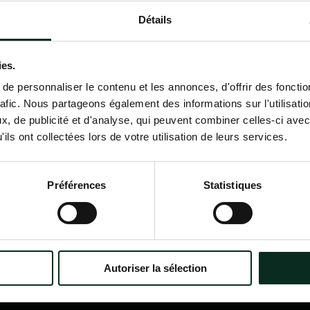
Détails
Contactez-nous
02 98 34 18 00
ies.
e personnaliser le contenu et les annonces, d'offrir des fonctio
rafic. Nous partageons également des informations sur l'utilisati
, de publicité et d'analyse, qui peuvent combiner celles-ci avec
ils ont collectées lors de votre utilisation de leurs services.
P.F.C.A Pompes Funèbres des
Nav
Communes Associées
Accu
Préférences
Statistiques
Qui
?
Itinéraire
Nos
Nos 
Notr
Con
Autoriser la sélection
Nos 