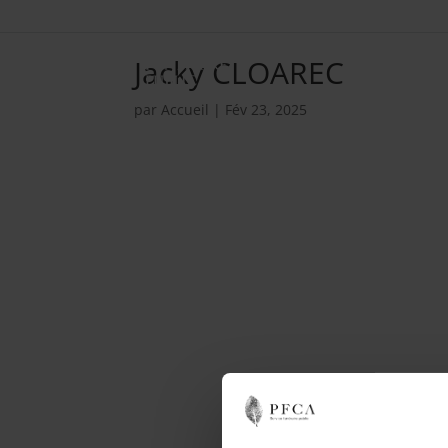
Jacky CLOAREC
par
Accueil
|
Fév 23, 2025