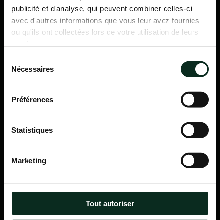
publicité et d'analyse, qui peuvent combiner celles-ci
avec d'autres informations que vous leur avez fournies
ou qu'ils ont collectées lors de votre utilisation de leurs
services.
Sélection
Nécessaires
du
consentement
Préférences
Statistiques
P.F.C.A Pompes Funèbres des Communes Associées
Marketing
Itinéraire
Navigation
Tout autoriser
Accueil
Qui sommes-nous ?