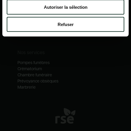
Nos mécénats
Autoriser la sélection
Nos services
Notre catalogue
Refuser
Contactez-nous
Nos métiers
Nos services
Pompes funèbres
Crématorium
Chambre funéraire
Prévoyance obsèques
Marbrerie