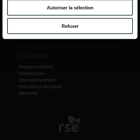
Nos mécénats
Autoriser la sélection
Nos services
Notre catalogue
Refuser
Contactez-nous
Nos métiers
Nos services
Pompes funèbres
Crématorium
Chambre funéraire
Prévoyance obsèques
Marbrerie