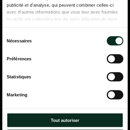
publicité et d'analyse, qui peuvent combiner celles-ci
avec d'autres informations que vous leur avez fournies
ou qu'ils ont collectées lors de votre utilisation de leurs
services.
Sélection
Nécessaires
du
consentement
Préférences
Statistiques
P.F.C.A Pompes Funèbres des Communes Associées
Marketing
Itinéraire
Navigation
Tout autoriser
Accueil
Qui sommes-nous ?