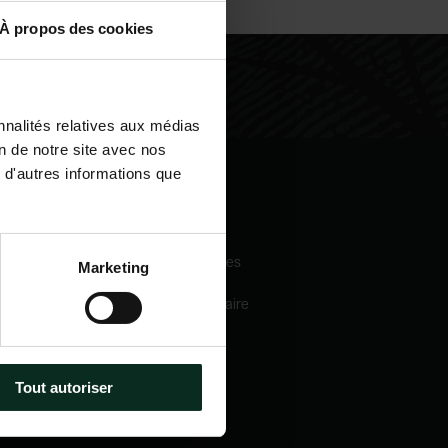
À propos des cookies
nnalités relatives aux médias
on de notre site avec nos
 d'autres informations que
igation
Nos services
eil
Pompes funèbres
Marketing
 sommes-nous
Crématorium
Chambre funéraire
 mécénats
Prévoyance
services
obsèques
e catalogue
Marbrerie
tactez-nous
Tout autoriser
métiers