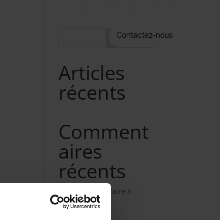
Nos métiers
02 98 34 18 00
rvices
Notre catalogue
Contactez-nous
Rechercher
Articles
récents
Comment
aires
récents
Aucun commentaire à
afficher.