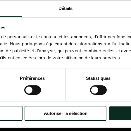
Détails
Contactez-nous
02 98 34 18 00
ies.
e personnaliser le contenu et les annonces, d'offrir des fonctio
rafic. Nous partageons également des informations sur l'utilisati
, de publicité et d'analyse, qui peuvent combiner celles-ci avec
ils ont collectées lors de votre utilisation de leurs services.
P.F.C.A Pompes Funèbres des
Nav
Communes Associées
Accu
Préférences
Statistiques
Qui
?
Itinéraire
Nos
Nos 
Notr
Con
Autoriser la sélection
Nos 