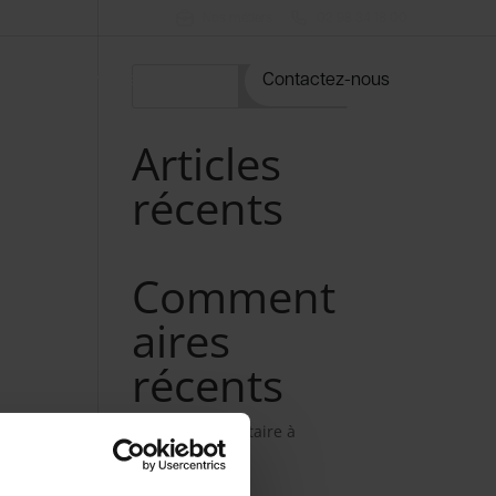
Nos métiers
02 98 34 18 00
rvices
Notre catalogue
Contactez-nous
Rechercher
Articles
récents
Comment
aires
récents
Aucun commentaire à
afficher.