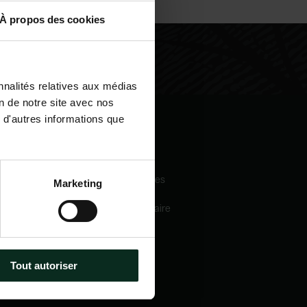
À propos des cookies
nnalités relatives aux médias
on de notre site avec nos
 d'autres informations que
igation
Nos services
eil
Pompes funèbres
Marketing
 sommes-nous
Crématorium
Chambre funéraire
 mécénats
Prévoyance
services
obsèques
e catalogue
Marbrerie
tactez-nous
Tout autoriser
métiers