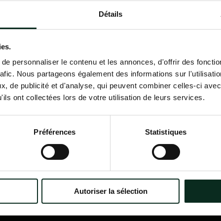
Détails
Contactez-nous
02 98 34 18 00
ies.
e personnaliser le contenu et les annonces, d'offrir des fonctio
rafic. Nous partageons également des informations sur l'utilisati
, de publicité et d'analyse, qui peuvent combiner celles-ci avec
ils ont collectées lors de votre utilisation de leurs services.
P.F.C.A Pompes Funèbres des
Nav
Communes Associées
Accu
Préférences
Statistiques
Qui
?
Itinéraire
Nos
Nos 
Notr
Con
Autoriser la sélection
Nos 