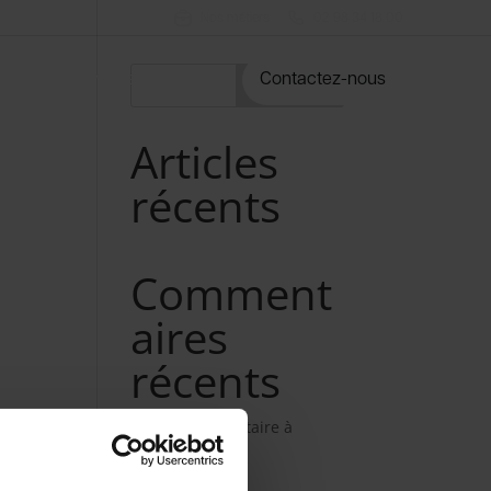
Nos métiers
02 98 34 18 00
rvices
Notre catalogue
Contactez-nous
Rechercher
Articles
récents
Comment
aires
récents
Aucun commentaire à
afficher.