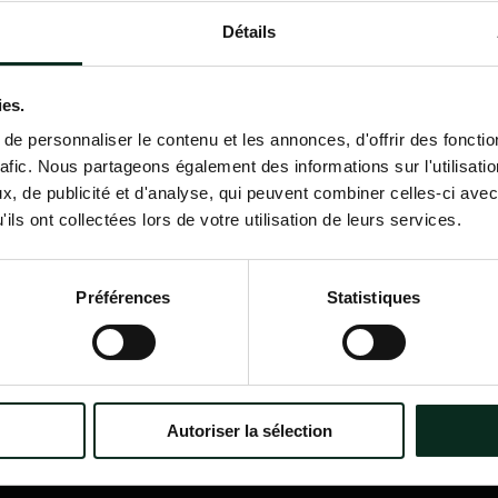
Détails
Contactez-nous
02 98 34 18 00
ies.
e personnaliser le contenu et les annonces, d'offrir des fonctio
rafic. Nous partageons également des informations sur l'utilisati
, de publicité et d'analyse, qui peuvent combiner celles-ci avec
ils ont collectées lors de votre utilisation de leurs services.
P.F.C.A Pompes Funèbres des
Nav
Communes Associées
Accu
Préférences
Statistiques
Qui
?
Itinéraire
Nos
Nos 
Notr
Con
Autoriser la sélection
Nos 