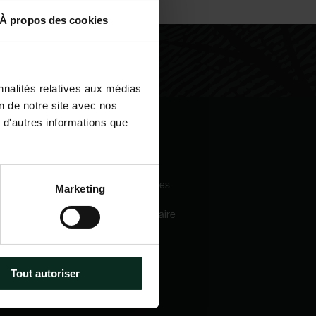
À propos des cookies
nnalités relatives aux médias
on de notre site avec nos
 d'autres informations que
igation
Nos services
eil
Pompes funèbres
Marketing
 sommes-nous
Crématorium
Chambre funéraire
 mécénats
Prévoyance
services
obsèques
e catalogue
Marbrerie
tactez-nous
Tout autoriser
métiers