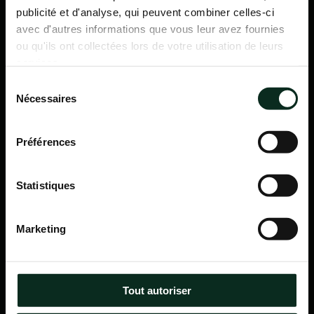
publicité et d'analyse, qui peuvent combiner celles-ci
avec d'autres informations que vous leur avez fournies
ou qu'ils ont collectées lors de votre utilisation de leurs
services.
Sélection
Nécessaires
du
consentement
Préférences
Statistiques
P.F.C.A Pompes Funèbres des Communes Associées
Marketing
Itinéraire
Navigation
Tout autoriser
Accueil
Qui sommes-nous ?