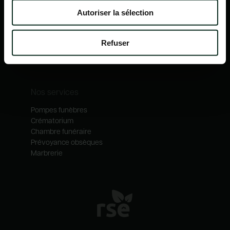
Nos mécénats
Autoriser la sélection
Nos services
Notre catalogue
Refuser
Contactez-nous
Nos métiers
Nos services
Pompes funèbres
Crématorium
Chambre funéraire
Prévoyance obsèques
Marbrerie