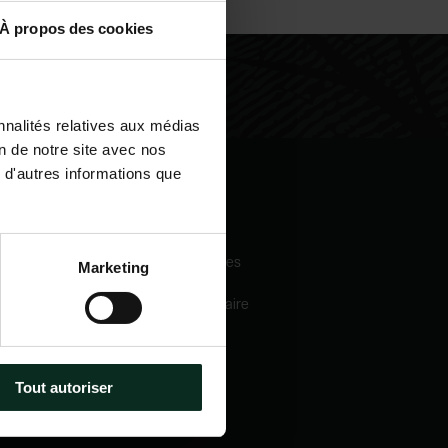
À propos des cookies
nnalités relatives aux médias
on de notre site avec nos
 d'autres informations que
igation
Nos services
eil
Pompes funèbres
Marketing
 sommes-nous
Crématorium
Chambre funéraire
 mécénats
Prévoyance
services
obsèques
e catalogue
Marbrerie
tactez-nous
Tout autoriser
métiers