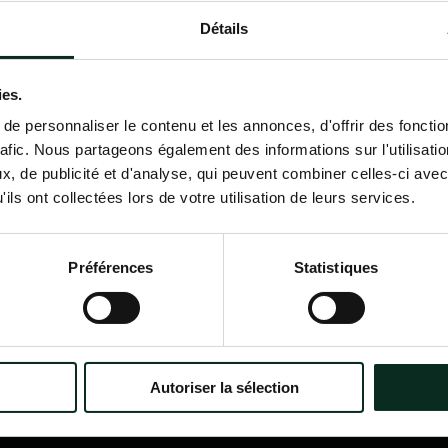
Détails
Contactez-nous
02 98 34 18 00
ies.
e personnaliser le contenu et les annonces, d'offrir des fonctio
rafic. Nous partageons également des informations sur l'utilisati
, de publicité et d'analyse, qui peuvent combiner celles-ci avec
ils ont collectées lors de votre utilisation de leurs services.
P.F.C.A Pompes Funèbres des
Nav
Communes Associées
Accu
Préférences
Statistiques
Qui
?
Itinéraire
Nos
Nos 
Notr
Con
Autoriser la sélection
Nos 