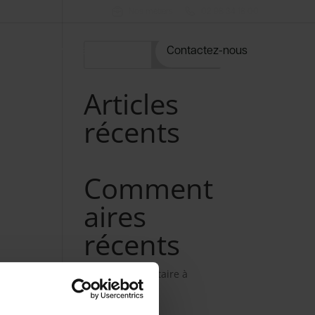
Nos métiers
02 98 34 18 00
rvices
Notre catalogue
Contactez-nous
Rechercher
Articles
récents
Comment
aires
récents
Aucun commentaire à
afficher.