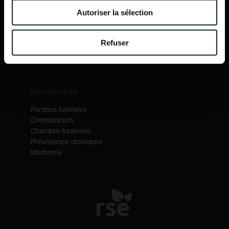
Nos mécénats
Autoriser la sélection
Nos services
Notre catalogue
Refuser
Contactez-nous
Nos métiers
Nos services
Pompes funèbres
Crématorium
Chambre funéraire
Prévoyance obsèques
Marbrerie