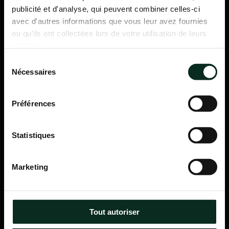
publicité et d'analyse, qui peuvent combiner celles-ci
avec d'autres informations que vous leur avez fournies
ou qu'ils ont collectées lors de votre utilisation de leurs
services.
Sélection
Nécessaires
du
consentement
Préférences
Statistiques
P.F.C.A Pompes Funèbres des Communes Associées
Marketing
Itinéraire
Navigation
Tout autoriser
Accueil
Qui sommes-nous ?