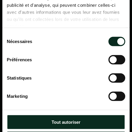
publicité et d'analyse, qui peuvent combiner celles-ci
avec d'autres informations que vous leur avez fournies
ou qu'ils ont collectées lors de votre utilisation de leurs
services.
Sélection
Nécessaires
du
consentement
Préférences
Statistiques
P.F.C.A Pompes Funèbres des Communes Associées
Marketing
Itinéraire
Navigation
Tout autoriser
Accueil
Qui sommes-nous ?