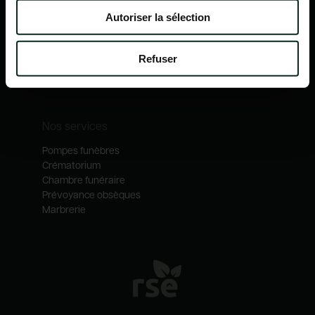
Nos mécénats
Autoriser la sélection
Nos services
Notre catalogue
Refuser
Contactez-nous
Nos métiers
Nos services
Pompes funèbres
Crématorium
Chambre funéraire
Prévoyance obsèques
Marbrerie